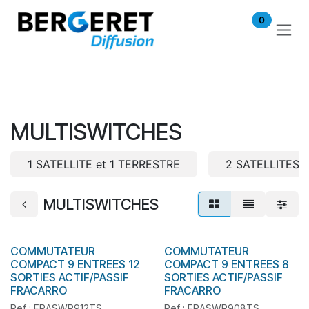
Se rendre au contenu
0
MULTISWITCHES
1 SATELLITE et 1 TERRESTRE
2 SATELLITES 
MULTISWITCHES
COMMUTATEUR
COMMUTATEUR
En stock
En stock
COMPACT 9 ENTREES 12
COMPACT 9 ENTREES 8
SORTIES ACTIF/PASSIF
SORTIES ACTIF/PASSIF
FRACARRO
FRACARRO
Ref : FRASWP912TS
Ref : FRASWP908TS