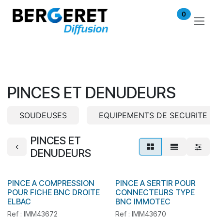
Se rendre au contenu
0
PINCES ET DENUDEURS
SOUDEUSES
EQUIPEMENTS DE SECURITE
PINCES ET
DENUDEURS
PINCE A COMPRESSION
PINCE A SERTIR POUR
En stock
En stock
POUR FICHE BNC DROITE
CONNECTEURS TYPE
ELBAC
BNC IMMOTEC
Ref : IMM43672
Ref : IMM43670