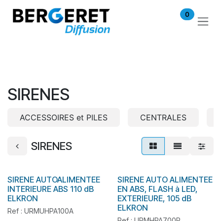
Se rendre au contenu
0
SIRENES
ACCESSOIRES et PILES
CENTRALES
SIRENES
SIRENE AUTOALIMENTEE
SIRENE AUTO ALIMENTEE
En stock
En stock
INTERIEURE ABS 110 dB
EN ABS, FLASH à LED,
ELKRON
EXTERIEURE, 105 dB
ELKRON
Ref : URMUHPA100A
Ref : URMHPA700P