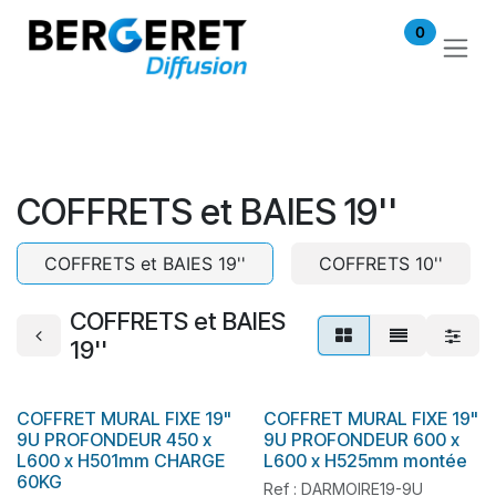
Se rendre au contenu
0
COFFRETS et BAIES 19''
COFFRETS et BAIES 19''
COFFRETS 10''
COFFRETS et BAIES
19''
COFFRET MURAL FIXE 19"
COFFRET MURAL FIXE 19"
En stock
9U PROFONDEUR 450 x
9U PROFONDEUR 600 x
L600 x H501mm CHARGE
L600 x H525mm montée
60KG
Ref : DARMOIRE19-9U