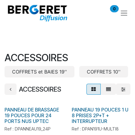
Se rendre au contenu
0
ACCESSOIRES
COFFRETS et BAIES 19''
COFFRETS 10''
ACCESSOIRES
PANNEAU DE BRASSAGE
PANNEAU 19 POUCES 1 U
En stock
En stock
19 POUCES POUR 24
8 PRISES 2P+T +
PORTS NUS UPTEC
INTERRUPTEUR
Ref : DPANNEAU19_24P
Ref : DPAN191U-MULTI8