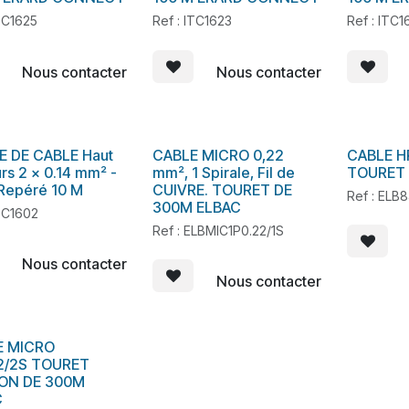
ITC1625
Ref : ITC1623
Ref : ITC
Nous contacter
Nous contacter
 DE CABLE Haut
CABLE MICRO 0,22
CABLE HP
tock
rs 2 x 0.14 mm² -
mm², 1 Spirale, Fil de
TOURET 
Repéré 10 M
CUIVRE. TOURET DE
Ref : ELB
300M ELBAC
ITC1602
Ref : ELBMIC1P0.22/1S
Nous contacter
Nous contacter
E MICRO
2/2S TOURET
ON DE 300M
C