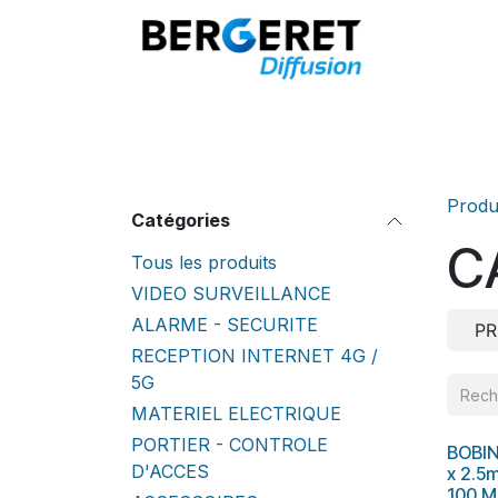
Se rendre au contenu
Accueil
Produ
Catégories
C
Tous les produits
VIDEO SURVEILLANCE
ALARME - SECURITE
PR
RECEPTION INTERNET 4G /
5G
MATERIEL ELECTRIQUE
PORTIER - CONTROLE
BOBIN
D'ACCES
x 2.5
100 