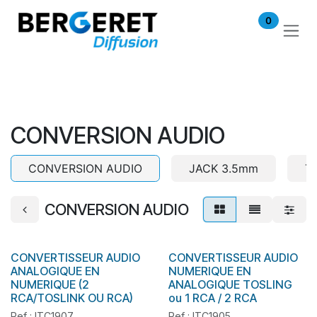
Se rendre au contenu
0
CONVERSION AUDIO
CONVERSION AUDIO
JACK 3.5mm
T
CONVERSION AUDIO
CONVERTISSEUR AUDIO
CONVERTISSEUR AUDIO
En stock
ANALOGIQUE EN
NUMERIQUE EN
NUMERIQUE (2
ANALOGIQUE TOSLING
RCA/TOSLINK OU RCA)
ou 1 RCA / 2 RCA
Ref : ITC1907
Ref : ITC1905