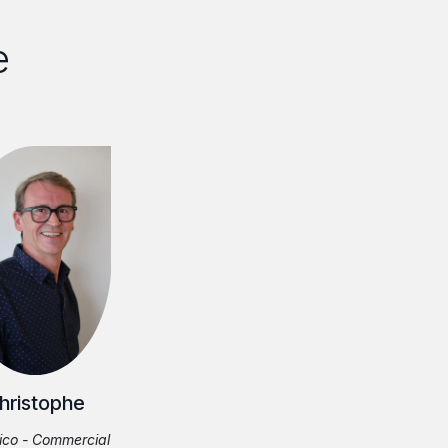
e
hristophe
ico - Commercial