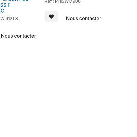
Ref : PHISWI7906
ASSIF
RO
Nous contacter
SWI912TS
Nous contacter