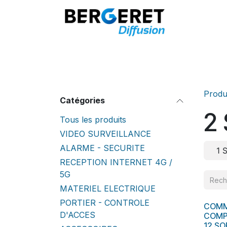
Se rendre au contenu
Accueil
Produ
Catégories
2
Tous les produits
VIDEO SURVEILLANCE
ALARME - SECURITE
1 
RECEPTION INTERNET 4G /
5G
MATERIEL ELECTRIQUE
PORTIER - CONTROLE
COMM
En s
D'ACCES
COMP
12 SO