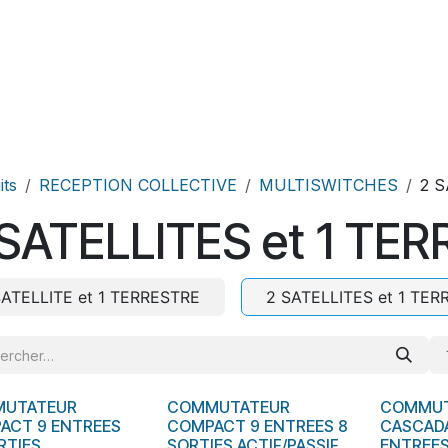
Produits
Téléchargement
its
RECEPTION COLLECTIVE
MULTISWITCHES
2 S
 SATELLITES et 1 TE
SATELLITE et 1 TERRESTRE
2 SATELLITES et 1 TER
UTATEUR
COMMUTATEUR
COMMUT
tock
En stock
ACT 9 ENTREES
COMPACT 9 ENTREES 8
CASCAD
RTIES
SORTIES ACTIF/PASSIF
ENTREES