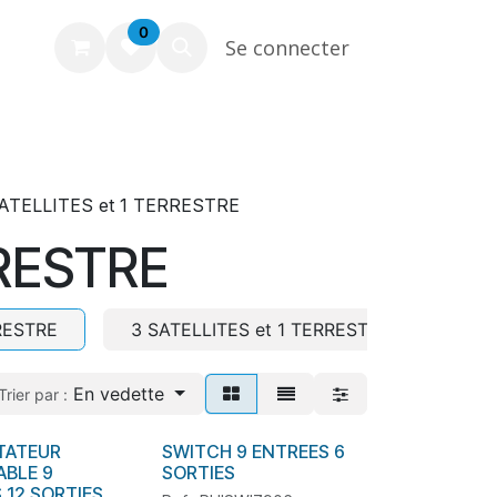
0
Se connecter
ATELLITES et 1 TERRESTRE
RRESTRE
RESTRE
3 SATELLITES et 1 TERRESTRE
4 S
En vedette
Trier par :
ATEUR
SWITCH 9 ENTREES 6
En stock
ABLE 9
SORTIES
 12 SORTIES