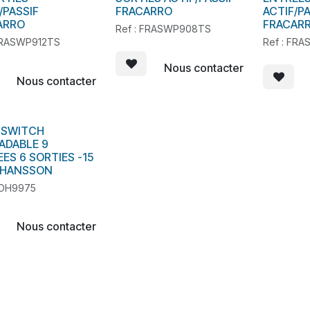
/PASSIF
FRACARRO
ACTIF/P
ARRO
FRACAR
Ref : FRASWP908TS
 FRASWP912TS
Ref : FRA
Nous contacter
Nous contacter
ISWITCH
tock
ADABLE 9
ES 6 SORTIES -15
OHANSSON
JOH9975
Nous contacter