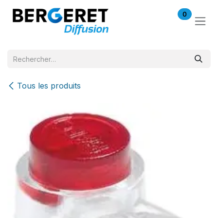
Se rendre au contenu
0
Tous les produits