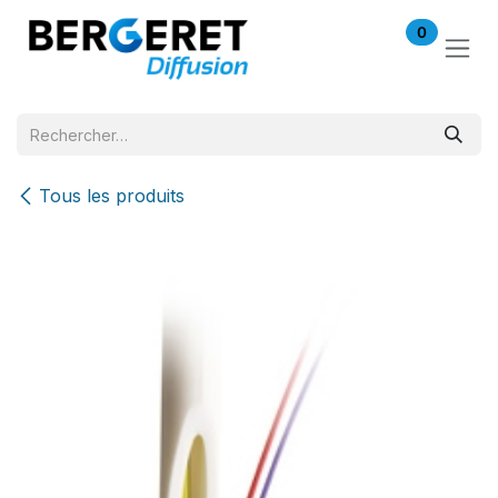
Se rendre au contenu
0
Tous les produits