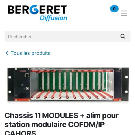
Se rendre au contenu
0
Tous les produits
Chassis 11 MODULES + alim pour
station modulaire COFDM/IP
CAHORS