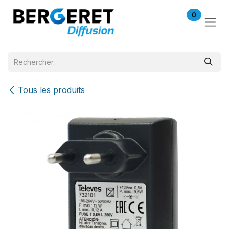
Se rendre au contenu
0
Tous les produits