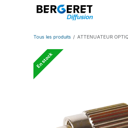
Se rendre au contenu
Accueil
Tous les produits
ATTENUATEUR OPTIQU
En stock