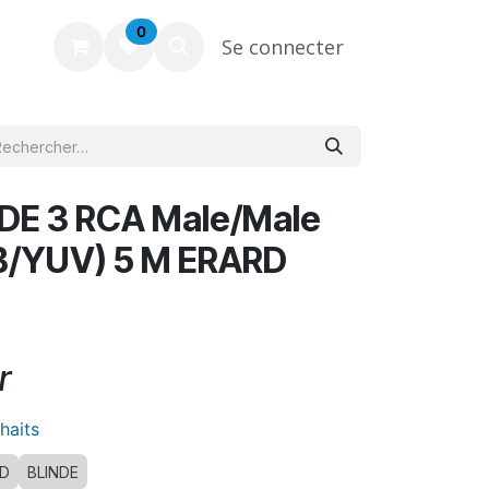
0
Se connecter
E 3 RCA Male/Male
B/YUV) 5 M ERARD
r
uhaits
D
BLINDE