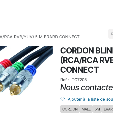
Produits
Téléchargement
CA/RCA RVB/YUV) 5 M ERARD CONNECT
CORDON BLIND
(RCA/RCA RV
CONNECT
Ref : ITC7205
Nous contacte
Ajouter à la liste de so
CORDON
MALE
5M
ERAR