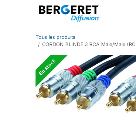
Se rendre au contenu
Accueil
Tous les produits
CORDON BLINDE 3 RCA Male/Male (R
En stock