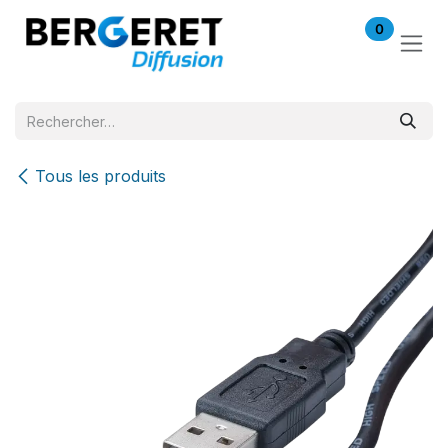
Se rendre au contenu
0
Tous les produits