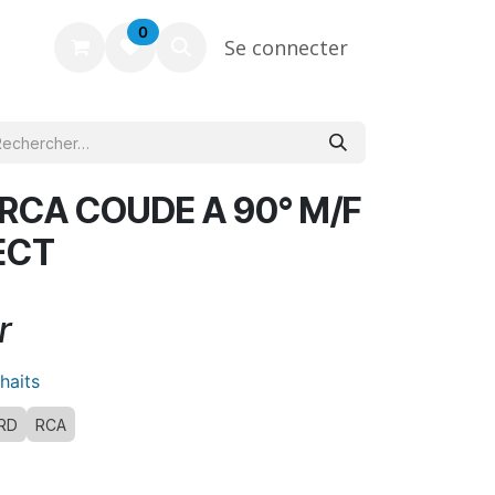
0
Se connecter
RCA COUDE A 90° M/F
ECT
r
uhaits
RD
RCA