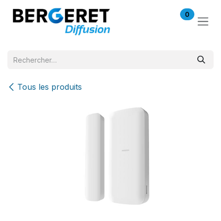
Se rendre au contenu
0
Tous les produits