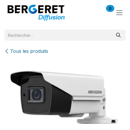
Se rendre au contenu
0
Tous les produits