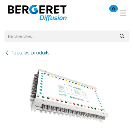
Se rendre au contenu
0
Tous les produits