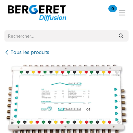
Se rendre au contenu
0
Tous les produits