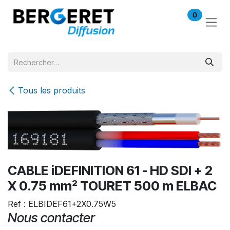
Se rendre au contenu
0
Tous les produits
CABLE iDEFINITION 61 - HD SDI + 2
X 0.75 mm² TOURET 500 m ELBAC
Ref : ELBIDEF61+2X0.75W5
Nous contacter