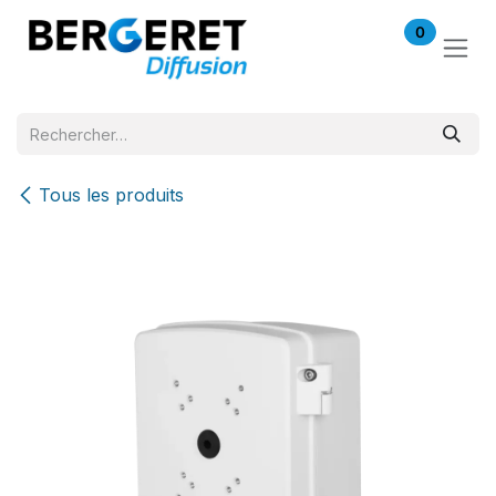
Se rendre au contenu
0
Tous les produits