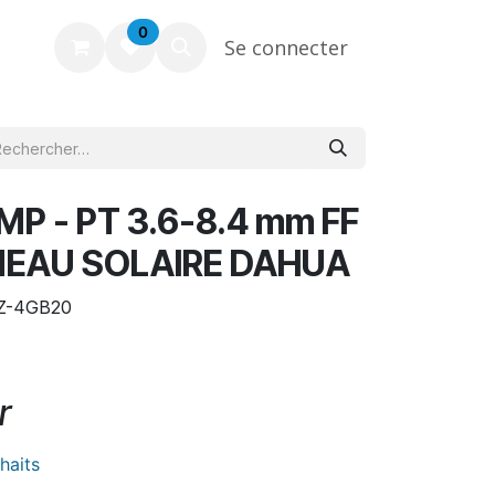
0
Se connecter
P - PT 3.6-8.4 mm FF
NEAU SOLAIRE DAHUA
3Z-4GB20
r
uhaits