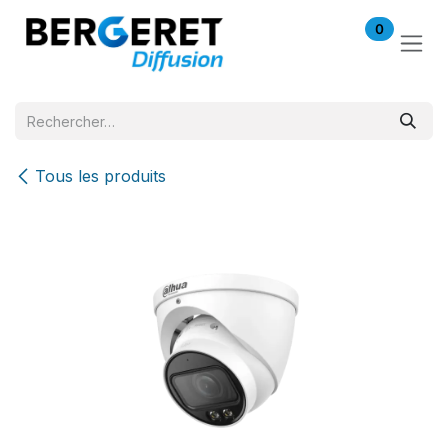
Se rendre au contenu
0
Tous les produits