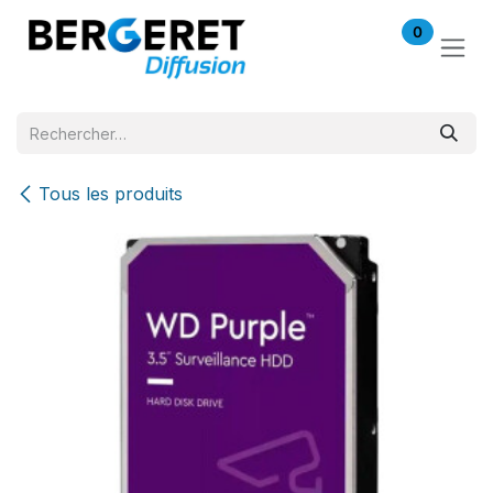
Se rendre au contenu
0
Tous les produits