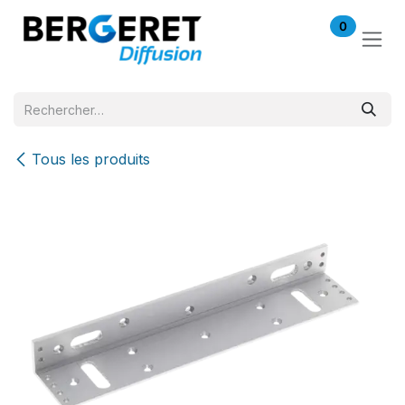
Se rendre au contenu
0
Tous les produits