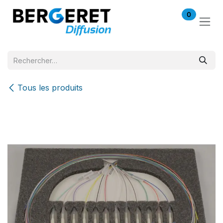
Se rendre au contenu
0
Tous les produits