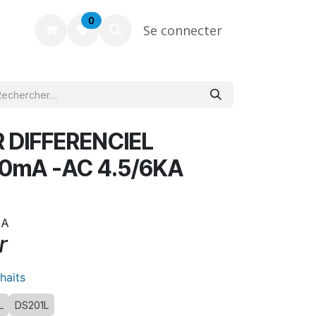
0
Se connecter
 DIFFERENCIEL
0mA -AC 4.5/6KA
MA
r
uhaits
L
DS201L